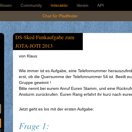
Wissen
Community
Interaktiv
Verein
API
Chat für Pfadfinder
DS-Sked Funkaufgabe zum
JOTA-JOTI 2013
von Klaus
Wie immer ist es Aufgabe, eine Telefonnummer herauszufi
erst, ob die Quersumme der Telefonnummer 54 ist. Beeilt e
Gruppe gewinnt !
Bitte nennt bei eurem Anruf Euren Stamm, und eine Rückru
Ansturm zurückrufen. Euren Rang erfahrt ihr kurz nach eur
Jetzt geht es los mit der ersten Aufgabe:
Frage 1:
?