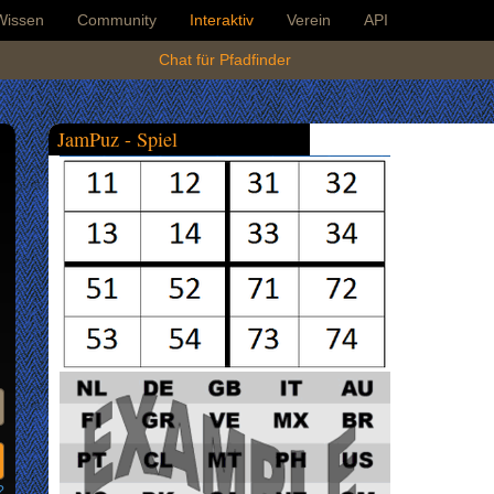
Wissen
Community
Interaktiv
Verein
API
Chat für Pfadfinder
JamPuz - Spiel
?