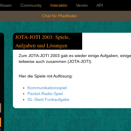
Wissen
Community
Interaktiv
Verein
API
Chat für Pfadfinder
JOTA-JOTI 2003: Spiele,
Aufgaben und Lösungen
Zum JOTA-JOTI 2003 gab es wieder einige Aufgaben, einige
teilweise auch zusammen (JOTA-JOTI).
Hier die Spiele mit Auflösung:
Kommunikationsspiel
Packet-Radio-Spiel
DL-Sked Funkaufgabe
?