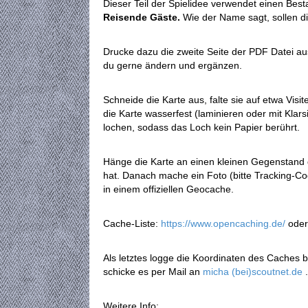
Dieser Teil der Spielidee verwendet einen Be
Reisende Gäste.
Wie der Name sagt, sollen d
Drucke dazu die zweite Seite der PDF Datei aus
du gerne ändern und ergänzen.
Schneide die Karte aus, falte sie auf etwa Vi
die Karte wasserfest (laminieren oder mit Klars
lochen, sodass das Loch kein Papier berührt.
Hänge die Karte an einen kleinen Gegenstand de
hat. Danach mache ein Foto (bitte Tracking-C
in einem offiziellen Geocache.
Cache-Liste:
https://www.opencaching.de/
ode
Als letztes logge die Koordinaten des Caches 
schicke es per Mail an
micha (bei)scoutnet.de
.
Weitere Info: