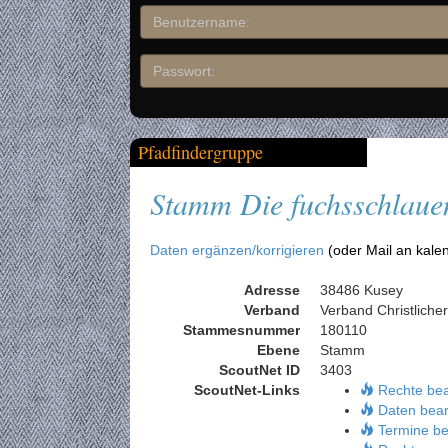
Pfadfindergruppe
Stamm Die fuchsschlaue
Daten ergänzen/korrigieren
(oder Mail an kale
Adresse
38486 Kusey
Verband
Verband Christliche
Stammesnummer
180110
Ebene
Stamm
ScoutNet ID
3403
ScoutNet-Links
Rechte be
Daten bear
Termine be