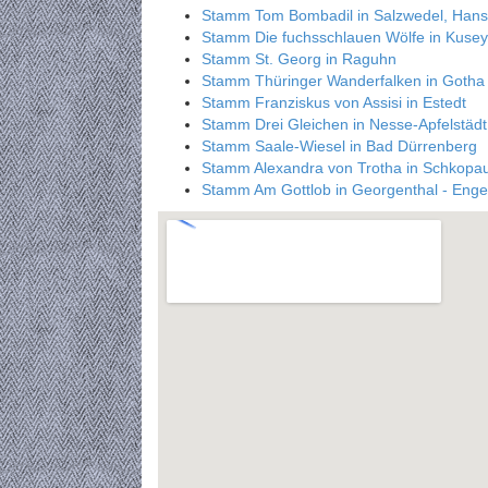
Stamm Tom Bombadil in Salzwedel, Hans
Stamm Die fuchsschlauen Wölfe in Kusey
Stamm St. Georg in Raguhn
Stamm Thüringer Wanderfalken in Gotha
Stamm Franziskus von Assisi in Estedt
Stamm Drei Gleichen in Nesse-Apfelstädt
Stamm Saale-Wiesel in Bad Dürrenberg
Stamm Alexandra von Trotha in Schkopa
Stamm Am Gottlob in Georgenthal - Enge