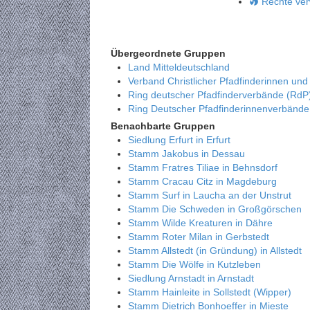
Rechte ver
Übergeordnete Gruppen
Land Mitteldeutschland
Verband Christlicher Pfadfinderinnen und
Ring deutscher Pfadfinderverbände (RdP
Ring Deutscher Pfadfinderinnenverbänd
Benachbarte Gruppen
Siedlung Erfurt in Erfurt
Stamm Jakobus in Dessau
Stamm Fratres Tiliae in Behnsdorf
Stamm Cracau Citz in Magdeburg
Stamm Surf in Laucha an der Unstrut
Stamm Die Schweden in Großgörschen
Stamm Wilde Kreaturen in Dähre
Stamm Roter Milan in Gerbstedt
Stamm Allstedt (in Gründung) in Allstedt
Stamm Die Wölfe in Kutzleben
Siedlung Arnstadt in Arnstadt
Stamm Hainleite in Sollstedt (Wipper)
Stamm Dietrich Bonhoeffer in Mieste