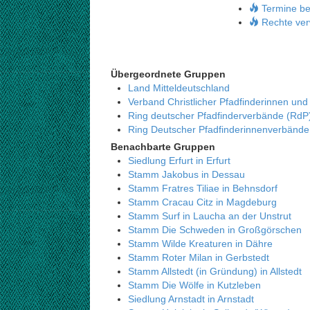
Termine be
Rechte ver
Übergeordnete Gruppen
Land Mitteldeutschland
Verband Christlicher Pfadfinderinnen und
Ring deutscher Pfadfinderverbände (RdP
Ring Deutscher Pfadfinderinnenverbänd
Benachbarte Gruppen
Siedlung Erfurt in Erfurt
Stamm Jakobus in Dessau
Stamm Fratres Tiliae in Behnsdorf
Stamm Cracau Citz in Magdeburg
Stamm Surf in Laucha an der Unstrut
Stamm Die Schweden in Großgörschen
Stamm Wilde Kreaturen in Dähre
Stamm Roter Milan in Gerbstedt
Stamm Allstedt (in Gründung) in Allstedt
Stamm Die Wölfe in Kutzleben
Siedlung Arnstadt in Arnstadt