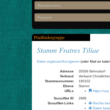
Pfadfindergruppe
Stamm Fratres Tiliae
Daten ergänzen/korrigieren
(oder Mail an kale
Adresse
39356 Behnsdorf
Verband
Verband Christliche
Stammesnummer
180102
Ebene
Stamm
URLs
https://vcp
ScoutNet ID
2888
ScoutNet-Links
Rechte be
Daten bear