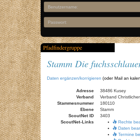
Pfadfindergruppe
Stamm Die fuchsschlaue
Daten ergänzen/korrigieren
(oder Mail an kale
Adresse
38486 Kusey
Verband
Verband Christliche
Stammesnummer
180110
Ebene
Stamm
ScoutNet ID
3403
ScoutNet-Links
Rechte be
Daten bear
Termine be