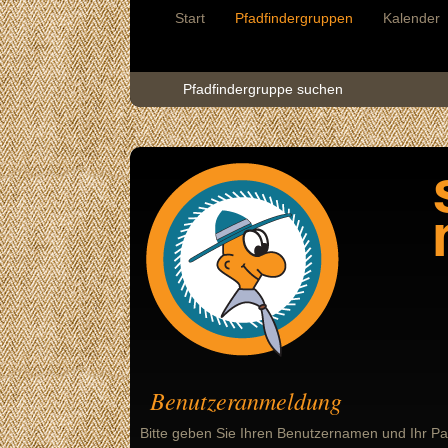
Start
Pfadfindergruppen
Kalender
Pfadfindergruppe suchen
Benutzeranmeldung
Bitte geben Sie Ihren Benutzernamen und Ihr Pa