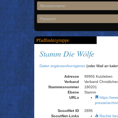
Pfadfindergruppe
Stamm Die Wölfe
Daten ergänzen/korrigieren
(oder Mail an kale
Adresse
99955 Kutzleben
Verband
Verband Christliche
Stammesnummer
180201
Ebene
Stamm
URLs
https://www
presse/archiv
ScoutNet ID
2895
ScoutNet-Links
Rechte be