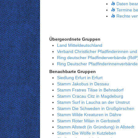
Daten bear
Termine be
Rechte ver
Übergeordnete Gruppen
Land Mitteldeutschland
Verband Christlicher Pfadfinderinnen und
Ring deutscher Pfadfinderverbände (RdP
Ring Deutscher Pfadfinderinnenverbänd
Benachbarte Gruppen
Siedlung Erfurt in Erfurt
Stamm Jakobus in Dessau
Stamm Fratres Tiliae in Behnsdorf
Stamm Cracau Citz in Magdeburg
Stamm Surf in Laucha an der Unstrut
Stamm Die Schweden in Großgörschen
Stamm Wilde Kreaturen in Dähre
Stamm Roter Milan in Gerbstedt
Stamm Allstedt (in Gründung) in Allstedt
Stamm Die Wölfe in Kutzleben