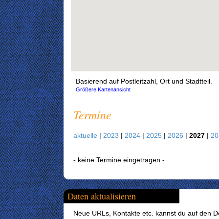
Basierend auf Postleitzahl, Ort und Stadtteil.
Größere Kartenansicht
Termine
aktuelle
|
2023
|
2024
|
2025
|
2026
|
2027
|
2
- keine Termine eingetragen -
Daten aktualisieren
Neue URLs, Kontakte etc. kannst du auf den Det