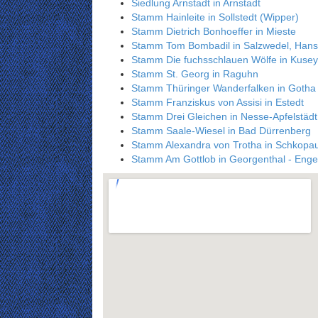
Siedlung Arnstadt in Arnstadt
Stamm Hainleite in Sollstedt (Wipper)
Stamm Dietrich Bonhoeffer in Mieste
Stamm Tom Bombadil in Salzwedel, Hans
Stamm Die fuchsschlauen Wölfe in Kusey
Stamm St. Georg in Raguhn
Stamm Thüringer Wanderfalken in Gotha
Stamm Franziskus von Assisi in Estedt
Stamm Drei Gleichen in Nesse-Apfelstädt
Stamm Saale-Wiesel in Bad Dürrenberg
Stamm Alexandra von Trotha in Schkopa
Stamm Am Gottlob in Georgenthal - Enge