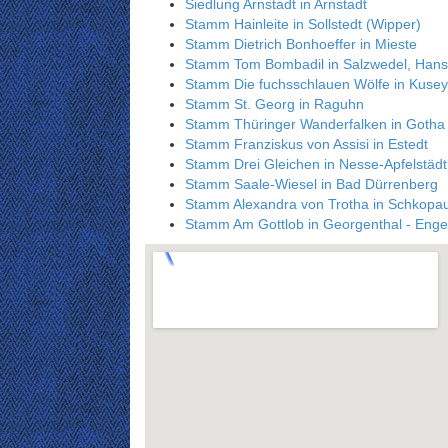
Siedlung Arnstadt in Arnstadt
Stamm Hainleite in Sollstedt (Wipper)
Stamm Dietrich Bonhoeffer in Mieste
Stamm Tom Bombadil in Salzwedel, Hans
Stamm Die fuchsschlauen Wölfe in Kusey
Stamm St. Georg in Raguhn
Stamm Thüringer Wanderfalken in Gotha
Stamm Franziskus von Assisi in Estedt
Stamm Drei Gleichen in Nesse-Apfelstädt
Stamm Saale-Wiesel in Bad Dürrenberg
Stamm Alexandra von Trotha in Schkopa
Stamm Am Gottlob in Georgenthal - Enge