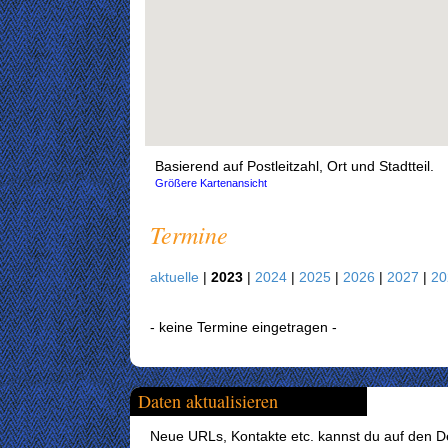
Basierend auf Postleitzahl, Ort und Stadtteil.
Größere Kartenansicht
Termine
aktuelle
|
2023
|
2024
|
2025
|
2026
|
2027
|
2
- keine Termine eingetragen -
Daten aktualisieren
Neue URLs, Kontakte etc. kannst du auf den Det