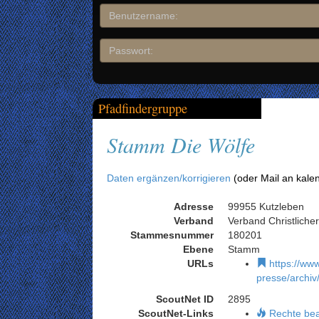
Pfadfindergruppe
Stamm Die Wölfe
Daten ergänzen/korrigieren
(oder Mail an kale
Adresse
99955 Kutzleben
Verband
Verband Christliche
Stammesnummer
180201
Ebene
Stamm
URLs
https://www
presse/archiv
ScoutNet ID
2895
ScoutNet-Links
Rechte be