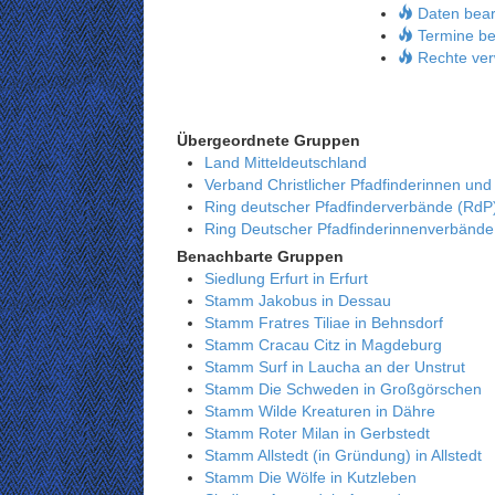
Daten bear
Termine be
Rechte ver
Übergeordnete Gruppen
Land Mitteldeutschland
Verband Christlicher Pfadfinderinnen und
Ring deutscher Pfadfinderverbände (RdP
Ring Deutscher Pfadfinderinnenverbänd
Benachbarte Gruppen
Siedlung Erfurt in Erfurt
Stamm Jakobus in Dessau
Stamm Fratres Tiliae in Behnsdorf
Stamm Cracau Citz in Magdeburg
Stamm Surf in Laucha an der Unstrut
Stamm Die Schweden in Großgörschen
Stamm Wilde Kreaturen in Dähre
Stamm Roter Milan in Gerbstedt
Stamm Allstedt (in Gründung) in Allstedt
Stamm Die Wölfe in Kutzleben