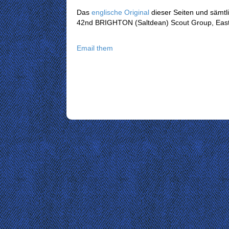
Das
englische Original
dieser Seiten und sämtli
42nd BRIGHTON (Saltdean) Scout Group, Eas
Email them