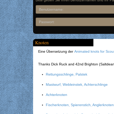
Bitte geben Sie Ihren Benutzernamen und Ihr Pa
Knoten
Eine Übersetzung der
Animated knots for Scou
Thanks Dick Ruck and 42nd Brighton (Saltdea
Rettungsschlinge, Palstek
Mastwurf, Webleinstek, Achterschlinge
Achterknoten
Fischerknoten, Spierenstich, Anglerknoten