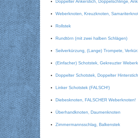
Doppelter Ankerstich, Doppelschlinge, An
Weberknoten, Kreuzknoten, Samariterkno
Rollstek
Rundtörn (mit zwei halben Schlägen)
Seilverkürzung, (Lange) Trompete, Verkü
(Einfacher) Schotstek, Gekreuzter Weberk
Doppelter Schotstek, Doppelter Hintersti
Linker Schotstek (FALSCH!)
Diebesknoten, FALSCHER Weberknoten!
Überhandknoten, Daumenknoten
Zimmermannsschlag, Balkenstek