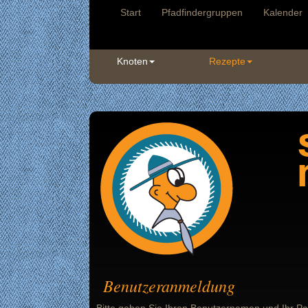
Start
Pfadfindergruppen
Kalender
Knoten
Rezepte
Benutzeranmeldung