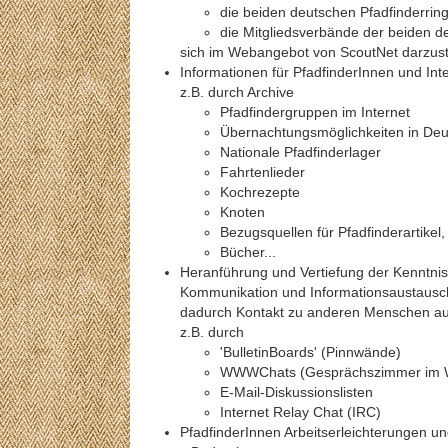
die beiden deutschen Pfadfinderri
die Mitgliedsverbände der beiden d
sich im Webangebot von ScoutNet darzust
Informationen für PfadfinderInnen und Inte
z.B. durch Archive
Pfadfindergruppen im Internet
Übernachtungsmöglichkeiten in Deu
Nationale Pfadfinderlager
Fahrtenlieder
Kochrezepte
Knoten
Bezugsquellen für Pfadfinderartikel
Bücher...
Heranführung und Vertiefung der Kenntniss
Kommunikation und Informationsaustausch
dadurch Kontakt zu anderen Menschen au
z.B. durch
'BulletinBoards' (Pinnwände)
WWWChats (Gesprächszimmer im 
E-Mail-Diskussionslisten
Internet Relay Chat (IRC)
PfadfinderInnen Arbeitserleichterungen 