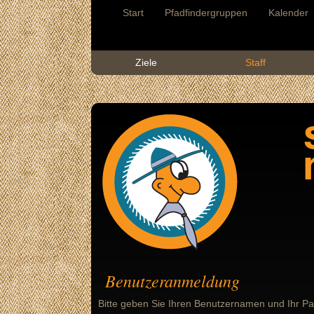
Start
Pfadfindergruppen
Kalender
Ziele
Staff
Benutzeranmeldung
Bitte geben Sie Ihren Benutzernamen und Ihr Pa