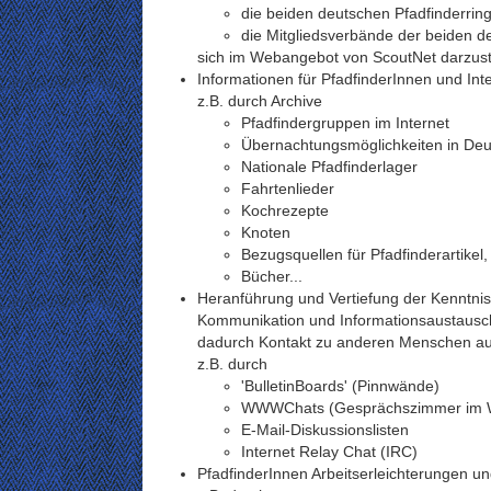
die beiden deutschen Pfadfinderri
die Mitgliedsverbände der beiden d
sich im Webangebot von ScoutNet darzust
Informationen für PfadfinderInnen und Inte
z.B. durch Archive
Pfadfindergruppen im Internet
Übernachtungsmöglichkeiten in Deu
Nationale Pfadfinderlager
Fahrtenlieder
Kochrezepte
Knoten
Bezugsquellen für Pfadfinderartikel
Bücher...
Heranführung und Vertiefung der Kenntniss
Kommunikation und Informationsaustausch
dadurch Kontakt zu anderen Menschen au
z.B. durch
'BulletinBoards' (Pinnwände)
WWWChats (Gesprächszimmer im 
E-Mail-Diskussionslisten
Internet Relay Chat (IRC)
PfadfinderInnen Arbeitserleichterungen 