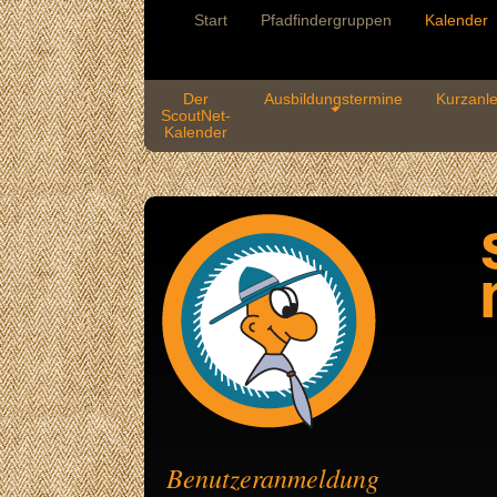
Start
Pfadfindergruppen
Kalender
Der
Ausbildungstermine
Kurzanle
ScoutNet-
Kalender
Benutzeranmeldung