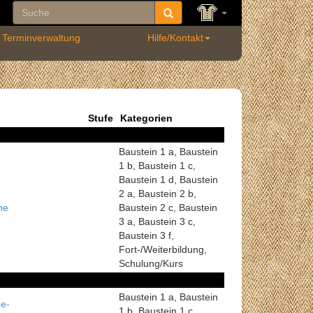
Terminverwaltung
Hilfe/Kontakt
Stufe
Kategorien
Baustein 1 a, Baustein
1 b, Baustein 1 c,
Baustein 1 d, Baustein
2 a, Baustein 2 b,
he
Baustein 2 c, Baustein
3 a, Baustein 3 c,
Baustein 3 f,
Fort-/Weiterbildung,
Schulung/Kurs
Baustein 1 a, Baustein
e-
1 b, Baustein 1 c,