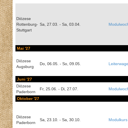
Diözese
Rottenburg-
Sa, 27.03. - Sa, 03.04.
Modulwoc
Stuttgart
Mai '27
Diözese
Do, 06.05. - So, 09.05.
Leiterwag
Augsburg
Juni '27
Diözese
Fr, 25.06. - Di, 27.07.
Modulwoc
Paderborn
Oktober '27
Diözese
Sa, 23.10. - Sa, 30.10.
Modulkurs
Paderborn