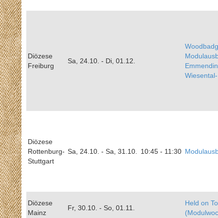
Woodbadg
Diözese
Modulausb
Sa, 24.10. - Di, 01.12.
Freiburg
Emmendin
Wiesental
Diözese
Rottenburg-
Sa, 24.10. - Sa, 31.10.
10:45 - 11:30
Modulausb
Stuttgart
Diözese
Held on To
Fr, 30.10. - So, 01.11.
Mainz
(Modulwo