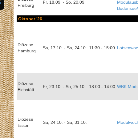
Fr, 18.09. - So, 20.09.
Modulausb
?
Freiburg
Bodensee/
Oktober '26
Diözese
Sa, 17.10. - Sa, 24.10.
11:30 - 15:00
Lotsenwo
Hamburg
Diözese
Fr, 23.10. - So, 25.10.
18:00 - 14:00
WBK Modul
Eichstätt
Diözese
Sa, 24.10. - Sa, 31.10.
Modulwoch
Essen