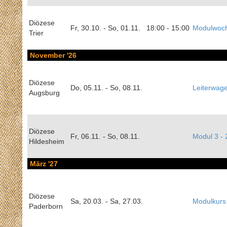
Diözese
Fr, 30.10. - So, 01.11.
18:00 - 15:00
Modulwoc
Trier
November '26
Diözese
Do, 05.11. - So, 08.11.
Leiterwag
Augsburg
Diözese
Fr, 06.11. - So, 08.11.
Modul 3 -
Hildesheim
März '27
Diözese
Sa, 20.03. - Sa, 27.03.
Modulkurs
Paderborn