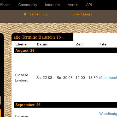
Wissen
Community
Interaktiv
Verein
API
Kurzanleitung
Einbindung
alle Termine Baustein 1b
Ebene
Datum
Zeit
Titel
August '26
Diözese
Sa, 22.08. - So, 30.08.
12:00 - 13:30
Modulwoc
Limburg
September '26
Woodbadg
Diözese