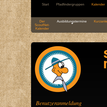
Start
Pfadfindergruppen
Kalender
Der
Ausbildungstermine
Kurzanle
ScoutNet-
Kalender
Benutzeranmeldung