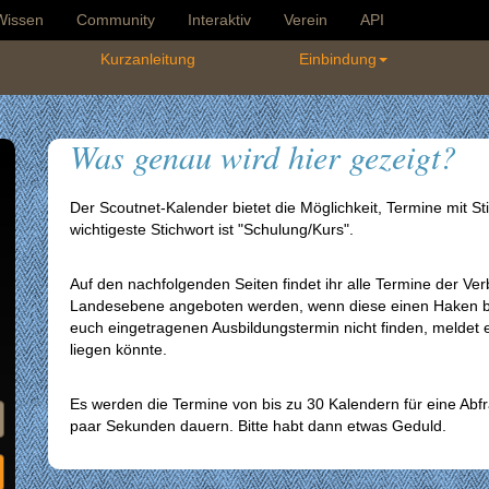
Wissen
Community
Interaktiv
Verein
API
Kurzanleitung
Einbindung
Was genau wird hier gezeigt?
Der Scoutnet-Kalender bietet die Möglichkeit, Termine mit S
wichtigeste Stichwort ist "Schulung/Kurs".
Auf den nachfolgenden Seiten findet ihr alle Termine der V
Landesebene angeboten werden, wenn diese einen Haken bei 
euch eingetragenen Ausbildungstermin nicht finden, meldet 
liegen könnte.
Es werden die Termine von bis zu 30 Kalendern für eine Abfr
paar Sekunden dauern. Bitte habt dann etwas Geduld.