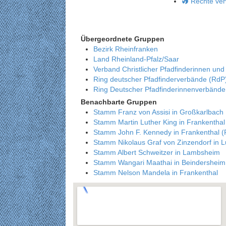
Rechte ver
Übergeordnete Gruppen
Bezirk Rheinfranken
Land Rheinland-Pfalz/Saar
Verband Christlicher Pfadfinderinnen und
Ring deutscher Pfadfinderverbände (RdP
Ring Deutscher Pfadfinderinnenverbänd
Benachbarte Gruppen
Stamm Franz von Assisi in Großkarlbach
Stamm Martin Luther King in Frankenthal 
Stamm John F. Kennedy in Frankenthal (P
Stamm Nikolaus Graf von Zinzendorf in 
Stamm Albert Schweitzer in Lambsheim
Stamm Wangari Maathai in Beindersheim
Stamm Nelson Mandela in Frankenthal