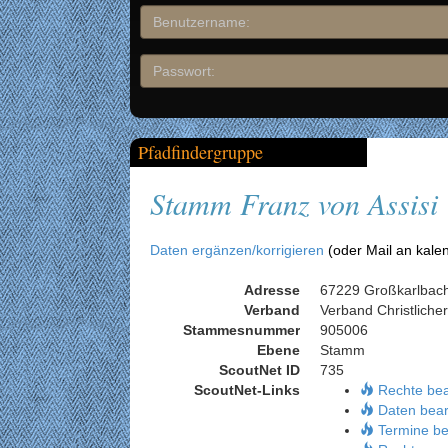
Pfadfindergruppe
Stamm Franz von Assisi
Daten ergänzen/korrigieren
(oder Mail an kale
Adresse
67229 Großkarlbac
Verband
Verband Christliche
Stammesnummer
905006
Ebene
Stamm
ScoutNet ID
735
ScoutNet-Links
Rechte be
Daten bear
Termine be