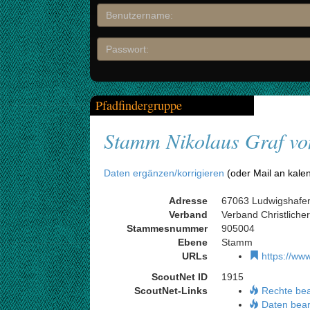
Pfadfindergruppe
Stamm Nikolaus Graf vo
Daten ergänzen/korrigieren
(oder Mail an kale
Adresse
67063 Ludwigshafen
Verband
Verband Christliche
Stammesnummer
905004
Ebene
Stamm
URLs
https://ww
ScoutNet ID
1915
ScoutNet-Links
Rechte be
Daten bear