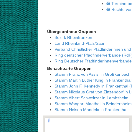
Termine be
Rechte ver
Übergeordnete Gruppen
Bezirk Rheinfranken
Land Rheinland-Pfalz/Saar
Verband Christlicher Pfadfinderinnen und
Ring deutscher Pfadfinderverbände (RdP
Ring Deutscher Pfadfinderinnenverbänd
Benachbarte Gruppen
Stamm Franz von Assisi in Großkarlbach
Stamm Martin Luther King in Frankenthal 
Stamm John F. Kennedy in Frankenthal (P
Stamm Nikolaus Graf von Zinzendorf in 
Stamm Albert Schweitzer in Lambsheim
Stamm Wangari Maathai in Beindersheim
Stamm Nelson Mandela in Frankenthal