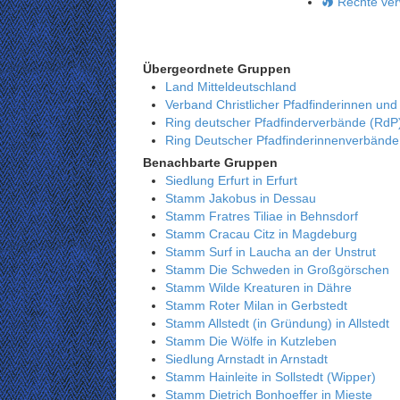
Rechte ver
Übergeordnete Gruppen
Land Mitteldeutschland
Verband Christlicher Pfadfinderinnen und
Ring deutscher Pfadfinderverbände (RdP
Ring Deutscher Pfadfinderinnenverbänd
Benachbarte Gruppen
Siedlung Erfurt in Erfurt
Stamm Jakobus in Dessau
Stamm Fratres Tiliae in Behnsdorf
Stamm Cracau Citz in Magdeburg
Stamm Surf in Laucha an der Unstrut
Stamm Die Schweden in Großgörschen
Stamm Wilde Kreaturen in Dähre
Stamm Roter Milan in Gerbstedt
Stamm Allstedt (in Gründung) in Allstedt
Stamm Die Wölfe in Kutzleben
Siedlung Arnstadt in Arnstadt
Stamm Hainleite in Sollstedt (Wipper)
Stamm Dietrich Bonhoeffer in Mieste