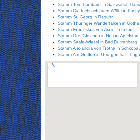
Stamm Tom Bombadil in Salzwedel, Hans
Stamm Die fuchsschlauen Wölfe in Kusey
Stamm St. Georg in Raguhn
Stamm Thüringer Wanderfalken in Gotha
Stamm Franziskus von Assisi in Estedt
Stamm Drei Gleichen in Nesse-Apfelstädt
Stamm Saale-Wiesel in Bad Dürrenberg
Stamm Alexandra von Trotha in Schkopa
Stamm Am Gottlob in Georgenthal - Enge