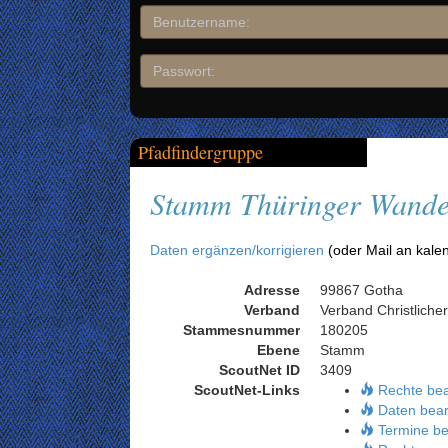
Pfadfindergruppe
Stamm Thüringer Wande
Daten ergänzen/korrigieren
(oder Mail an kale
Adresse
99867 Gotha
Verband
Verband Christliche
Stammesnummer
180205
Ebene
Stamm
ScoutNet ID
3409
ScoutNet-Links
Rechte be
Daten bear
Termine be