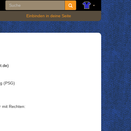
Einbinden in deine Seite
t.de)
rg (PSG)
r mit Rechten: