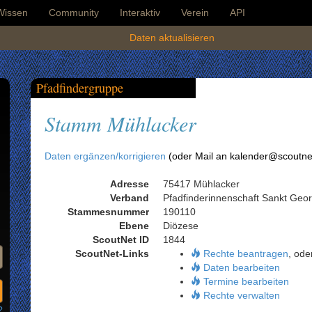
Wissen
Community
Interaktiv
Verein
API
Daten aktualisieren
Pfadfindergruppe
Stamm Mühlacker
Daten ergänzen/korrigieren
(oder Mail an kalender@scoutne
Adresse
75417 Mühlacker
Verband
Pfadfinderinnenschaft Sankt Geo
Stammesnummer
190110
Ebene
Diözese
ScoutNet ID
1844
ScoutNet-Links
Rechte beantragen
, ode
Daten bearbeiten
Termine bearbeiten
Rechte verwalten
?