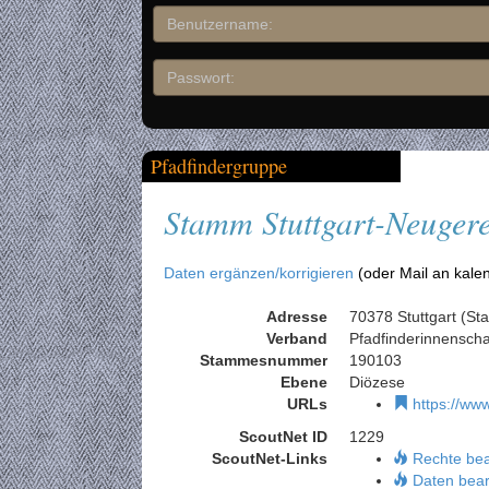
Pfadfindergruppe
Stamm Stuttgart-Neuger
Daten ergänzen/korrigieren
(oder Mail an kale
Adresse
70378 Stuttgart (Sta
Verband
Pfadfinderinnensch
Stammesnummer
190103
Ebene
Diözese
URLs
https://ww
ScoutNet ID
1229
ScoutNet-Links
Rechte be
Daten bear