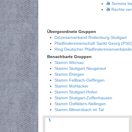
Termine be
Rechte ver
Übergeordnete Gruppen
Diözesanverband Rottenburg-Stuttgart
Pfadfinderinnenschaft Sankt Georg (PSG
Ring Deutscher Pfadfinderinnenverbänd
Benachbarte Gruppen
Stamm Wernau
Stamm Stuttgart-Neugereut
Stamm Ehingen
Stamm Fellbach-Oeffingen
Stamm Mühlacker
Stamm Stuttgart-Hofen
Stamm Stuttgart-Zuffenhausen
Stamm Ostfildern-Nellingen
Stamm Allmersbach im Tal