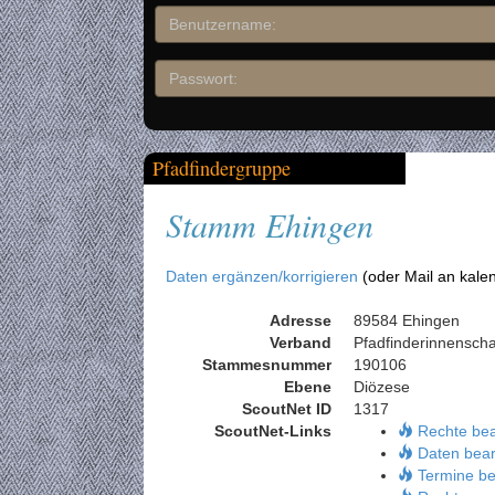
Pfadfindergruppe
Stamm Ehingen
Daten ergänzen/korrigieren
(oder Mail an kale
Adresse
89584 Ehingen
Verband
Pfadfinderinnensch
Stammesnummer
190106
Ebene
Diözese
ScoutNet ID
1317
ScoutNet-Links
Rechte be
Daten bear
Termine be