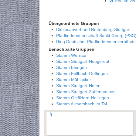
Rechte ver
Übergeordnete Gruppen
Diözesanverband Rottenburg-Stuttgart
Pfadfinderinnenschaft Sankt Georg (PSG
Ring Deutscher Pfadfinderinnenverbänd
Benachbarte Gruppen
Stamm Wernau
Stamm Stuttgart-Neugereut
Stamm Ehingen
Stamm Fellbach-Oeffingen
Stamm Mühlacker
Stamm Stuttgart-Hofen
Stamm Stuttgart-Zuffenhausen
Stamm Ostfildern-Nellingen
Stamm Allmersbach im Tal