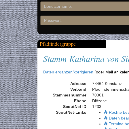
Pfadfindergruppe
Stamm Katharina von Si
Daten ergänzen/korrigieren
(oder Mail an kale
Adresse
78464 Konstanz
Verband
Pfadfinderinnensch
Stammesnummer
70301
Ebene
Diözese
ScoutNet ID
1233
ScoutNet-Links
Rechte be
Daten bear
Termine be