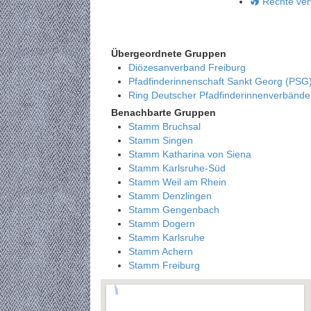
Rechte ver
Übergeordnete Gruppen
Diözesanverband Freiburg
Pfadfinderinnenschaft Sankt Georg (PSG
Ring Deutscher Pfadfinderinnenverbänd
Benachbarte Gruppen
Stamm Bruchsal
Stamm Singen
Stamm Katharina von Siena
Stamm Karlsruhe-Süd
Stamm Weil am Rhein
Stamm Denzlingen
Stamm Gengenbach
Stamm Dogern
Stamm Karlsruhe
Stamm Achern
Stamm Freiburg