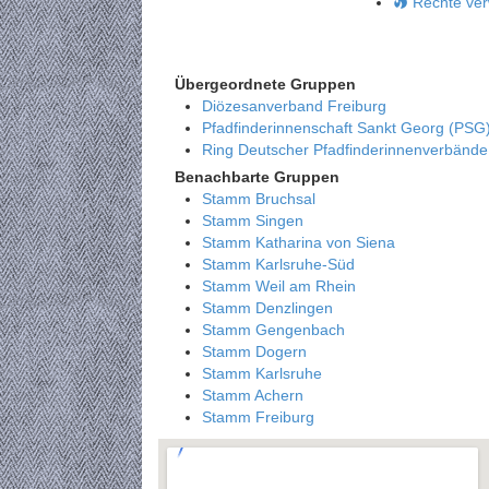
Rechte ver
Übergeordnete Gruppen
Diözesanverband Freiburg
Pfadfinderinnenschaft Sankt Georg (PSG
Ring Deutscher Pfadfinderinnenverbänd
Benachbarte Gruppen
Stamm Bruchsal
Stamm Singen
Stamm Katharina von Siena
Stamm Karlsruhe-Süd
Stamm Weil am Rhein
Stamm Denzlingen
Stamm Gengenbach
Stamm Dogern
Stamm Karlsruhe
Stamm Achern
Stamm Freiburg