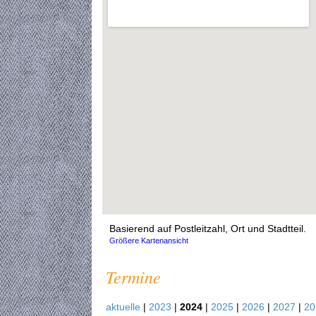
Basierend auf Postleitzahl, Ort und Stadtteil.
Größere Kartenansicht
Termine
aktuelle
|
2023
|
2024
|
2025
|
2026
|
2027
|
2