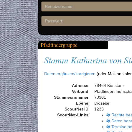
Pfadfindergruppe
Stamm Katharina von Si
Daten ergänzen/korrigieren
(oder Mail an kale
Adresse
78464 Konstanz
Verband
Pfadfinderinnensch
Stammesnummer
70301
Ebene
Diözese
ScoutNet ID
1233
ScoutNet-Links
Rechte be
Daten bear
Termine be