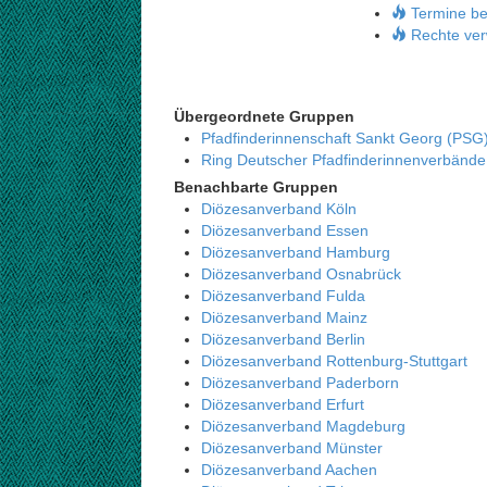
Termine be
Rechte ver
Übergeordnete Gruppen
Pfadfinderinnenschaft Sankt Georg (PSG
Ring Deutscher Pfadfinderinnenverbänd
Benachbarte Gruppen
Diözesanverband Köln
Diözesanverband Essen
Diözesanverband Hamburg
Diözesanverband Osnabrück
Diözesanverband Fulda
Diözesanverband Mainz
Diözesanverband Berlin
Diözesanverband Rottenburg-Stuttgart
Diözesanverband Paderborn
Diözesanverband Erfurt
Diözesanverband Magdeburg
Diözesanverband Münster
Diözesanverband Aachen