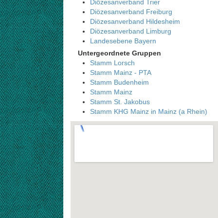
Diözesanverband Trier
Diözesanverband Freiburg
Diözesanverband Hildesheim
Diözesanverband Limburg
Landesebene Bayern
Untergeordnete Gruppen
Stamm Lorsch
Stamm Mainz - PTA
Stamm Budenheim
Stamm Mainz
Stamm St. Jakobus
Stamm KHG Mainz in Mainz (a Rhein)