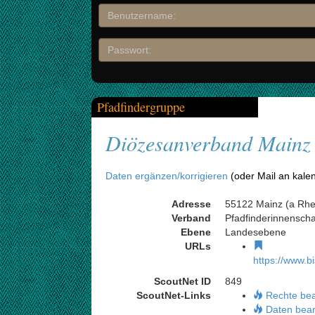
Pfadfindergruppe
Diözesanverband Mainz
Daten ergänzen/korrigieren
(oder Mail an kale
Adresse
55122 Mainz (a Rhei
Verband
Pfadfinderinnensch
Ebene
Landesebene
URLs
https://www.
ScoutNet ID
849
ScoutNet-Links
Rechte be
Daten bear