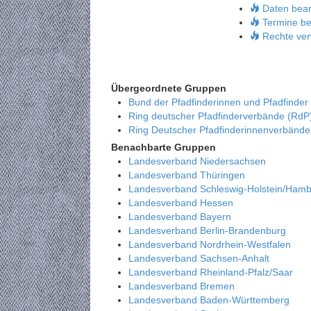
Daten bear
Termine be
Rechte ver
Übergeordnete Gruppen
Bund der Pfadfinderinnen und Pfadfinder
Ring deutscher Pfadfinderverbände (RdP
Ring Deutscher Pfadfinderinnenverbänd
Benachbarte Gruppen
Landesverband Niedersachsen
Landesverband Thüringen
Landesverband Schleswig-Holstein/Ham
Landesverband Hessen
Landesverband Bayern
Landesverband Berlin-Brandenburg
Landesverband Nordrhein-Westfalen
Landesverband Sachsen-Anhalt
Landesverband Rheinland-Pfalz/Saar
Landesverband Bremen
Landesverband Baden-Württemberg