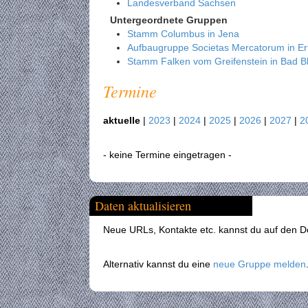
Landesverband Sachsen
Untergeordnete Gruppen
Stamm Columbus in Jena
Aufbaugruppe Societas Mercatorum in Erf
Stamm Falken vom Greifenstein in Bad B
Termine
aktuelle
|
2023
|
2024
|
2025
|
2026
|
2027
|
2
- keine Termine eingetragen -
Daten aktualisieren
Neue URLs, Kontakte etc. kannst du auf den Det
Alternativ kannst du eine
neue Gruppe melden