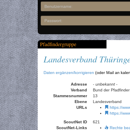
Pfadfindergruppe
Landesverband Thüring
Daten ergänzen/korrigieren
(oder Mail an kale
Adresse
- unbekannt -
Verband
Bund der Pfadfinder
Stammesnummer
13
Ebene
Landesverband
URLs
https://www
https://www
ScoutNet ID
621
ScoutNet-Links
Rechte be