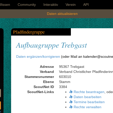
Wissen
Community
Interaktiv
Verein
API
Daten aktualisieren
Pfadfindergruppe
Aufbaugruppe Trebgast
Daten ergänzen/korrigieren
(oder Mail an kalender@scoutne
Adresse
95367 Trebgast
Verband
Verband Christlicher Pfadfinderi
Stammesnummer
603010
Ebene
Stamm
ScoutNet ID
3384
ScoutNet-Links
Rechte beantragen
, ode
Daten bearbeiten
Termine bearbeiten
Rechte verwalten
?