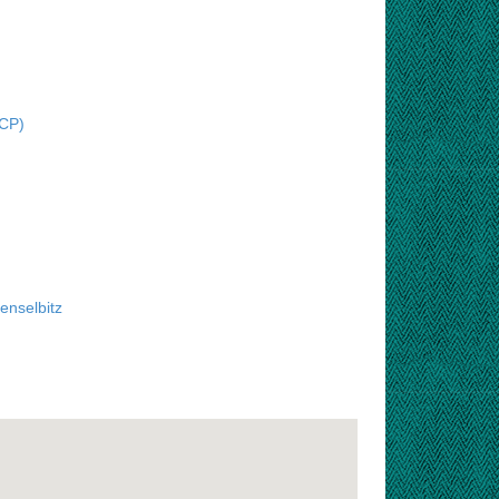
VCP)
enselbitz