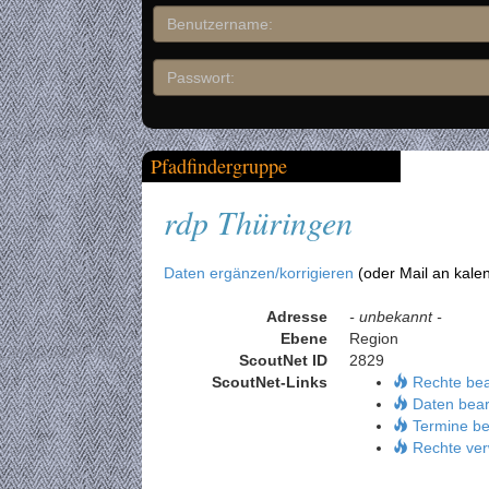
Pfadfindergruppe
rdp Thüringen
Daten ergänzen/korrigieren
(oder Mail an kale
Adresse
- unbekannt -
Ebene
Region
ScoutNet ID
2829
ScoutNet-Links
Rechte be
Daten bear
Termine be
Rechte ver