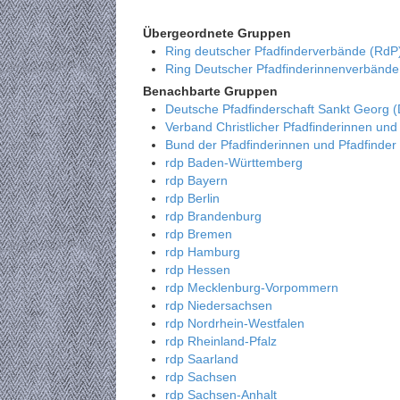
Übergeordnete Gruppen
Ring deutscher Pfadfinderverbände (RdP
Ring Deutscher Pfadfinderinnenverbänd
Benachbarte Gruppen
Deutsche Pfadfinderschaft Sankt Georg 
Verband Christlicher Pfadfinderinnen und
Bund der Pfadfinderinnen und Pfadfinder
rdp Baden-Württemberg
rdp Bayern
rdp Berlin
rdp Brandenburg
rdp Bremen
rdp Hamburg
rdp Hessen
rdp Mecklenburg-Vorpommern
rdp Niedersachsen
rdp Nordrhein-Westfalen
rdp Rheinland-Pfalz
rdp Saarland
rdp Sachsen
rdp Sachsen-Anhalt