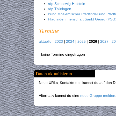
rdp Schleswig-Holstein
rdp Thüringen
Bund Moslemischer Pfadfinder und Pfad
Pfadfinderinnenschaft Sankt Georg (PSG
Termine
aktuelle
|
2023
|
2024
|
2025
|
2026
|
2027
|
2
- keine Termine eingetragen -
Daten aktualisieren
Neue URLs, Kontakte etc. kannst du auf den Det
Alternativ kannst du eine
neue Gruppe melden