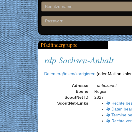
Pfadfindergruppe
rdp Sachsen-Anhalt
Daten ergänzen/korrigieren
(oder Mail an kale
Adresse
- unbekannt -
Ebene
Region
ScoutNet ID
2827
ScoutNet-Links
Rechte be
Daten bear
Termine be
Rechte ver