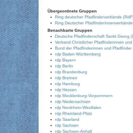
Übergeordnete Gruppen
Ring deutscher Pfadfinderverbände (RdP
Ring Deutscher Pfadfinderinnenverbänd
Benachbarte Gruppen
Deutsche Pfadfinderschaft Sankt Georg 
Verband Christlicher Pfadfinderinnen und
Bund der Pfadfinderinnen und Pfadfinder
rdp Baden-Württemberg
rdp Bayern
rdp Berlin
rdp Brandenburg
rdp Bremen
rdp Hamburg
rdp Hessen
rdp Mecklenburg-Vorpommern
rdp Niedersachsen
rdp Nordrhein-Westfalen
rdp Rheinland-Pfalz
rdp Saarland
rdp Sachsen
rdp Sachsen-Anhalt