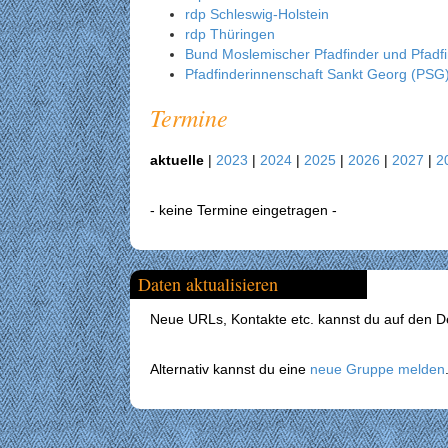
rdp Schleswig-Holstein
rdp Thüringen
Bund Moslemischer Pfadfinder und Pfad
Pfadfinderinnenschaft Sankt Georg (PSG
Termine
aktuelle
|
2023
|
2024
|
2025
|
2026
|
2027
|
2
- keine Termine eingetragen -
Daten aktualisieren
Neue URLs, Kontakte etc. kannst du auf den Det
Alternativ kannst du eine
neue Gruppe melden