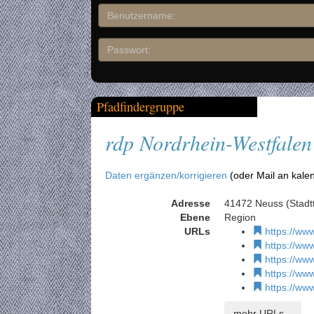
Pfadfindergruppe
rdp Nordrhein-Westfalen
Daten ergänzen/korrigieren
(oder Mail an kale
Adresse
41472 Neuss (Stadtt
Ebene
Region
URLs
https://www
https://www
https://www
https://www
https://ww
mehr URLs...