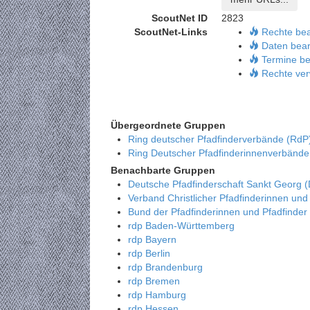
ScoutNet ID
2823
ScoutNet-Links
Rechte be
Daten bear
Termine be
Rechte ver
Übergeordnete Gruppen
Ring deutscher Pfadfinderverbände (RdP
Ring Deutscher Pfadfinderinnenverbänd
Benachbarte Gruppen
Deutsche Pfadfinderschaft Sankt Georg 
Verband Christlicher Pfadfinderinnen und
Bund der Pfadfinderinnen und Pfadfinder
rdp Baden-Württemberg
rdp Bayern
rdp Berlin
rdp Brandenburg
rdp Bremen
rdp Hamburg
rdp Hessen