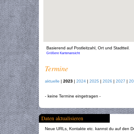
Basierend auf Postleitzahl, Ort und Stadtteil.
Größere Kartenansicht
Termine
aktuelle
|
2023
|
2024
|
2025
|
2026
|
2027
|
2
- keine Termine eingetragen -
Daten aktualisieren
Neue URLs, Kontakte etc. kannst du auf den Det