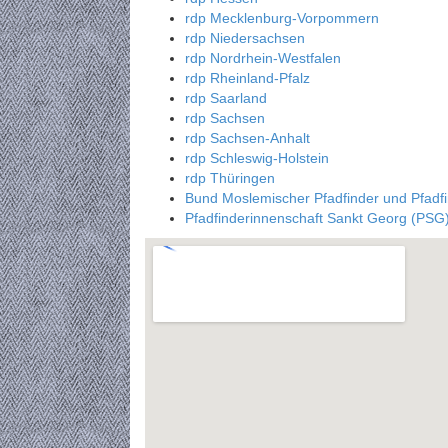
rdp Mecklenburg-Vorpommern
rdp Niedersachsen
rdp Nordrhein-Westfalen
rdp Rheinland-Pfalz
rdp Saarland
rdp Sachsen
rdp Sachsen-Anhalt
rdp Schleswig-Holstein
rdp Thüringen
Bund Moslemischer Pfadfinder und Pfad
Pfadfinderinnenschaft Sankt Georg (PSG