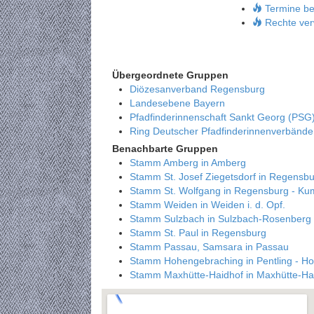
Termine be
Rechte ver
Übergeordnete Gruppen
Diözesanverband Regensburg
Landesebene Bayern
Pfadfinderinnenschaft Sankt Georg (PSG
Ring Deutscher Pfadfinderinnenverbänd
Benachbarte Gruppen
Stamm Amberg in Amberg
Stamm St. Josef Ziegetsdorf in Regensbu
Stamm St. Wolfgang in Regensburg - Ku
Stamm Weiden in Weiden i. d. Opf.
Stamm Sulzbach in Sulzbach-Rosenberg
Stamm St. Paul in Regensburg
Stamm Passau, Samsara in Passau
Stamm Hohengebraching in Pentling - H
Stamm Maxhütte-Haidhof in Maxhütte-Ha