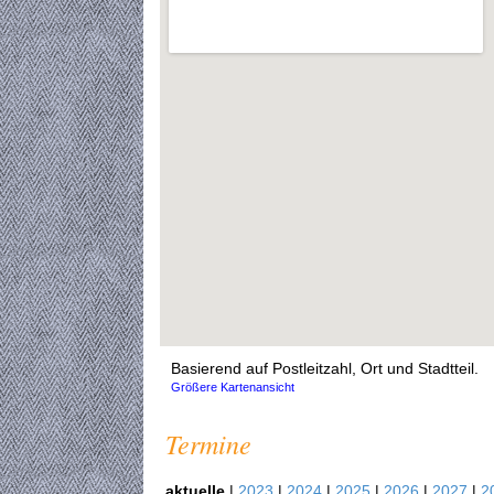
Basierend auf Postleitzahl, Ort und Stadtteil.
Größere Kartenansicht
Termine
aktuelle
|
2023
|
2024
|
2025
|
2026
|
2027
|
2