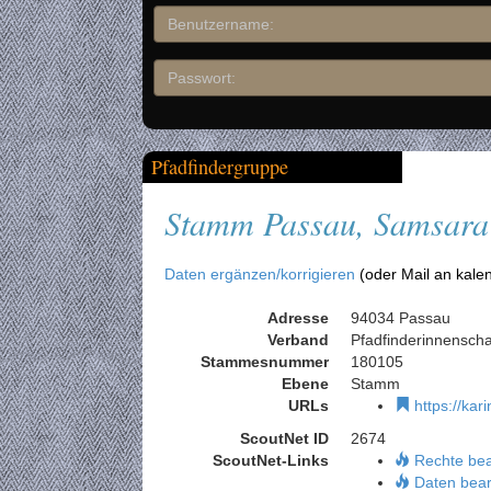
Pfadfindergruppe
Stamm Passau, Samsara
Daten ergänzen/korrigieren
(oder Mail an kale
Adresse
94034 Passau
Verband
Pfadfinderinnensch
Stammesnummer
180105
Ebene
Stamm
URLs
https://ka
ScoutNet ID
2674
ScoutNet-Links
Rechte be
Daten bear