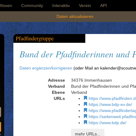
Wissen
Community
Interaktiv
Verein
API
Daten aktualisieren
Pfadfindergruppe
Bund der Pfadfinderinnen und P
Daten ergänzen/korrigieren
(oder Mail an kalender@scoutne
Adresse
34376 Immenhausen
Verband
Bund der Pfadfinderinnen und Pfa
Ebene
Verband
URLs
https://www.pfadfinden.d
https://www.bdp-ev.de/
https://www.pfadfinderta
https://seitenweit.pfadfi
https://www.bdp.de/
mehr URLs...
?