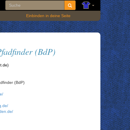
Einbinden in deine Seite
fadfinder (BdP)
t.de)
dfinder (BdP)
e/
g.de/
nden.de/