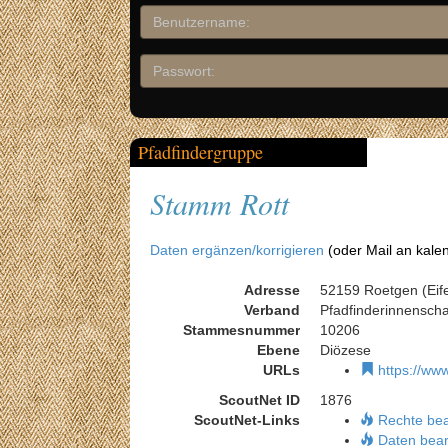
Pfadfindergruppe
Stamm Rott
Daten ergänzen/korrigieren
(oder Mail an kale
Adresse
52159 Roetgen (Eifel
Verband
Pfadfinderinnensch
Stammesnummer
10206
Ebene
Diözese
URLs
https://www
ScoutNet ID
1876
ScoutNet-Links
Rechte be
Daten bear