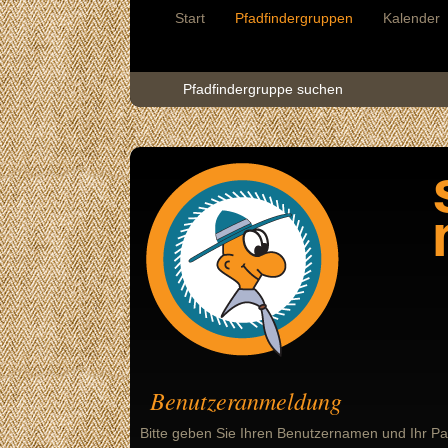
Start
Pfadfindergruppen
Kalender
Pfadfindergruppe suchen
Benutzeranmeldung
Bitte geben Sie Ihren Benutzernamen und Ihr Pa