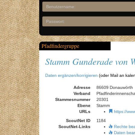
Pfadfindergruppe
Stamm Gunderade von 
Daten ergänzen/korrigieren
(oder Mail an kale
Adresse
86609 Donauwörth
Verband
Pfadfinderinnensch
Stammesnummer
20301
Ebene
Stamm
URLs
https://ww
ScoutNet ID
1184
ScoutNet-Links
Rechte be
Daten bear