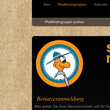
Start
Pfadfindergruppen
Kalender
Pfadfindergruppe suchen
Benutzeranmeldung
Bitte geben Sie Ihren Benutzernamen und Ihr Pa