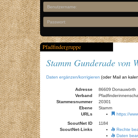
Pfadfindergruppe
Stamm Gunderade von 
Daten ergänzen/korrigieren
(oder Mail an kale
Adresse
86609 Donauwörth
Verband
Pfadfinderinnensch
Stammesnummer
20301
Ebene
Stamm
URLs
https://ww
ScoutNet ID
1184
ScoutNet-Links
Rechte be
Daten bear