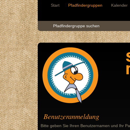
Start
Pfadfindergruppen
Kalender
Pfadfindergruppe suchen
Benutzeranmeldung
Bitte geben Sie Ihren Benutzernamen und Ihr Pa