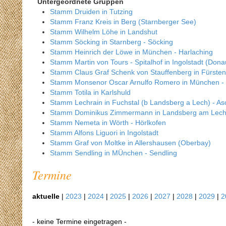
Untergeordnete Gruppen
Stamm Druiden in Tutzing
Stamm Franz Kreis in Berg (Starnberger See)
Stamm Wilhelm Löhe in Landshut
Stamm Söcking in Starnberg - Söcking
Stamm Heinrich der Löwe in München - Harlaching
Stamm Martin von Tours - Spitalhof in Ingolstadt (Donau
Stamm Claus Graf Schenk von Stauffenberg in Fürsten
Stamm Monsenor Oscar Arnulfo Romero in München -
Stamm Totila in Karlshuld
Stamm Lechrain in Fuchstal (b Landsberg a Lech) - As
Stamm Dominikus Zimmermann in Landsberg am Lec
Stamm Nemeta in Wörth - Hörlkofen
Stamm Alfons Liguori in Ingolstadt
Stamm Graf von Moltke in Allershausen (Oberbay)
Stamm Sendling in MÜnchen - Sendling
Termine
aktuelle
|
2023
|
2024
|
2025
|
2026
|
2027
|
2028
|
2029
|
2
- keine Termine eingetragen -