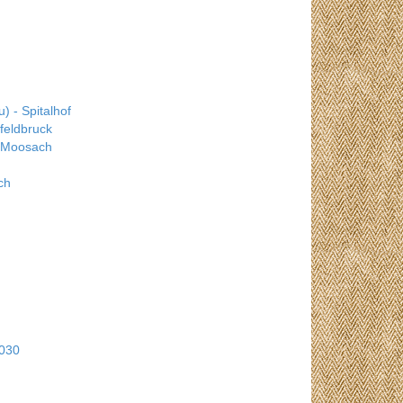
) - Spitalhof
feldbruck
 Moosach
ch
h
030