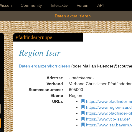
Wissen
Community
Interaktiv
Verein
API
Daten aktualisieren
Pfadfindergruppe
Region Isar
Daten ergänzen/korrigieren
(oder Mail an kalender@scoutne
Adresse
- unbekannt -
Verband
Verband Christlicher Pfadfinderi
Stammesnummer
605000
Ebene
Region
URLs
https://www.pfadfinder-n
https://www.region-isar.d
https://www.pfadfinder-o
https://www.vcp-isar.de/
https://www.isar.bayern.
?