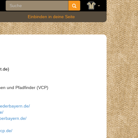
Einbinden in deine Seite
t.de)
nnen und Pfadfinder (VCP)
iederbayern.de/
e/
berbayern.de/
vcp.de/