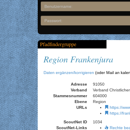
Pfadfindergruppe
Region Frankenjura
Daten ergänzen/korrigieren
(oder Mail an kale
Adresse
91050
Verband
Verband Christliche
Stammesnummer
604000
Ebene
Region
URLs
https://www
https://fra
ScoutNet ID
1034
ScoutNet-Links
Rechte be