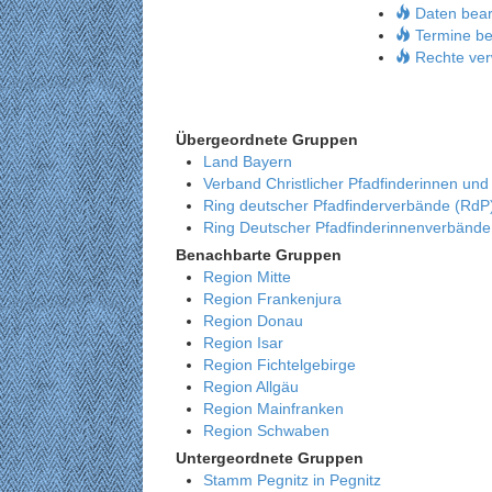
Daten bear
Termine be
Rechte ver
Übergeordnete Gruppen
Land Bayern
Verband Christlicher Pfadfinderinnen und
Ring deutscher Pfadfinderverbände (RdP
Ring Deutscher Pfadfinderinnenverbänd
Benachbarte Gruppen
Region Mitte
Region Frankenjura
Region Donau
Region Isar
Region Fichtelgebirge
Region Allgäu
Region Mainfranken
Region Schwaben
Untergeordnete Gruppen
Stamm Pegnitz in Pegnitz