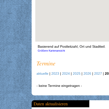
Basierend auf Postleitzahl, Ort und Stadtteil.
Größere Kartenansicht
Termine
aktuelle
|
2023
|
2024
|
2025
|
2026
|
2027
|
20
- keine Termine eingetragen -
Daten aktualisieren