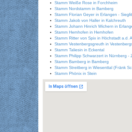
Stamm Weiße Rose in Forchheim
Stamm Nordstamm in Bamberg
Stamm Florian Geyer in Erlangen - Siegli
Stamm Jakob von Haller in Kalchreuth
Stamm Johann Hinrich Wichern in Erlange
Stamm Hemhofen in Hemhofen
Stamm Ritter von Spix in Höchstadt a.d. 
Stamm Vestenbergsgreuth in Vestenberg
Stamm Taliesin in Eckental
Stamm Philipp Schwarzert in Nürnberg - Z
Stamm Bamberg in Bamberg
Stamm Streitberg in Wiesenttal (Fränk Sch
Stamm Phönix in Stein