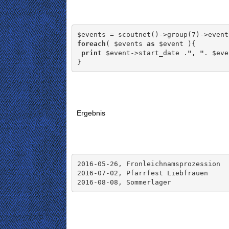
$events = scoutnet()->group(7)->event
foreach
( $events 
as
 $event ){

print
 $event->start_date .
", "
. $eve
}
Ergebnis
2016-05-26, Fronleichnamsprozession

2016-07-02, Pfarrfest Liebfrauen

2016-08-08, Sommerlager