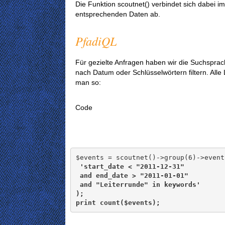
Die Funktion scoutnet() verbindet sich dabei i
entsprechenden Daten ab.
PfadiQL
Für gezielte Anfragen haben wir die Suchspra
nach Datum oder Schlüsselwörtern filtern. All
man so:
Code
$events = scoutnet()->group(6)->events
'start_date < "2011-12-31"

 and end_date > "2011-01-01"

 and "Leiterrunde" in keywords'

);

print count($events);