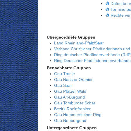
Daten bear
Termine be
Rechte ver
Übergeordnete Gruppen
Land Rheinland-Pfalz/Saar
Verband Christlicher Pfadfinderinnen und
Ring deutscher Pfadfinderverbände (RdP
Ring Deutscher Pfadfinderinnenverbänd
Benachbarte Gruppen
Gau Tronje
Gau Nassau-Oranien
Gau Saar
Gau Pfälzer Wald
Gau Alt-Burgund
Gau Tomburger Schar
Bezirk Rheinfranken
Gau Hammersteiner Ring
Gau Neuburgund
Untergeordnete Gruppen