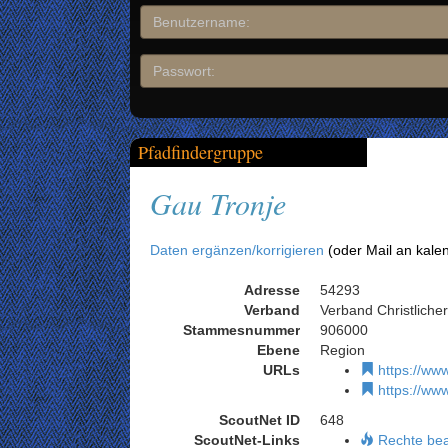
Pfadfindergruppe
Gau Tronje
Daten ergänzen/korrigieren
(oder Mail an kale
Adresse
54293
Verband
Verband Christliche
Stammesnummer
906000
Ebene
Region
URLs
https://www
https://www
ScoutNet ID
648
ScoutNet-Links
Rechte be