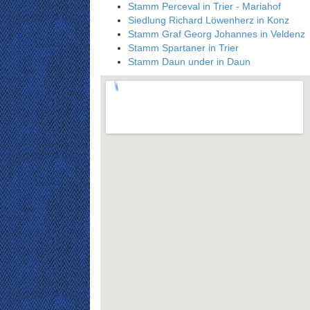
Stamm Perceval in Trier - Mariahof
Siedlung Richard Löwenherz in Konz
Stamm Graf Georg Johannes in Veldenz
Stamm Spartaner in Trier
Stamm Daun under in Daun