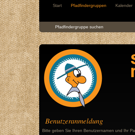
Start
Pfadfindergruppen
Kalender
Pfadfindergruppe suchen
Benutzeranmeldung
Bitte geben Sie Ihren Benutzernamen und Ihr Pa