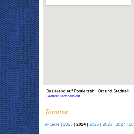
Basierend auf Postleitzahl, Ort und Stadtteil.
Größere Kartenansicht
Termine
aktuelle
|
2023
|
2024
|
2025
|
2026
|
2027
|
2