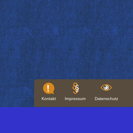
Kontakt
Impressum
Datenschutz
wosm
wagggs