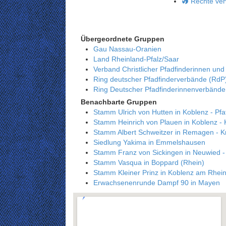
Rechte ver
Übergeordnete Gruppen
Gau Nassau-Oranien
Land Rheinland-Pfalz/Saar
Verband Christlicher Pfadfinderinnen und
Ring deutscher Pfadfinderverbände (RdP
Ring Deutscher Pfadfinderinnenverbänd
Benachbarte Gruppen
Stamm Ulrich von Hutten in Koblenz - Pf
Stamm Heinrich von Plauen in Koblenz -
Stamm Albert Schweitzer in Remagen - K
Siedlung Yakima in Emmelshausen
Stamm Franz von Sickingen in Neuwied -
Stamm Vasqua in Boppard (Rhein)
Stamm Kleiner Prinz in Koblenz am Rhein
Erwachsenenrunde Dampf 90 in Mayen