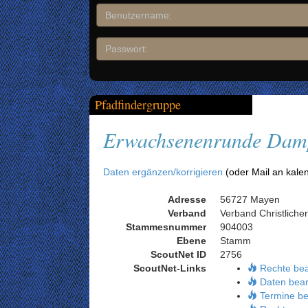
Pfadfindergruppe
Erwachsenenrunde Dam
Daten ergänzen/korrigieren
(oder Mail an kale
Adresse
56727 Mayen
Verband
Verband Christliche
Stammesnummer
904003
Ebene
Stamm
ScoutNet ID
2756
ScoutNet-Links
Rechte be
Daten bear
Termine be