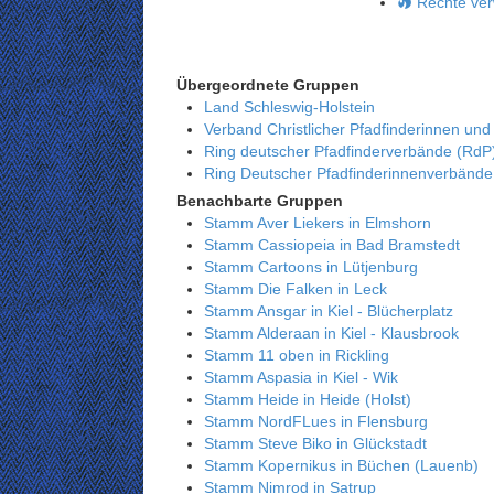
Rechte ver
Übergeordnete Gruppen
Land Schleswig-Holstein
Verband Christlicher Pfadfinderinnen und
Ring deutscher Pfadfinderverbände (RdP
Ring Deutscher Pfadfinderinnenverbänd
Benachbarte Gruppen
Stamm Aver Liekers in Elmshorn
Stamm Cassiopeia in Bad Bramstedt
Stamm Cartoons in Lütjenburg
Stamm Die Falken in Leck
Stamm Ansgar in Kiel - Blücherplatz
Stamm Alderaan in Kiel - Klausbrook
Stamm 11 oben in Rickling
Stamm Aspasia in Kiel - Wik
Stamm Heide in Heide (Holst)
Stamm NordFLues in Flensburg
Stamm Steve Biko in Glückstadt
Stamm Kopernikus in Büchen (Lauenb)
Stamm Nimrod in Satrup