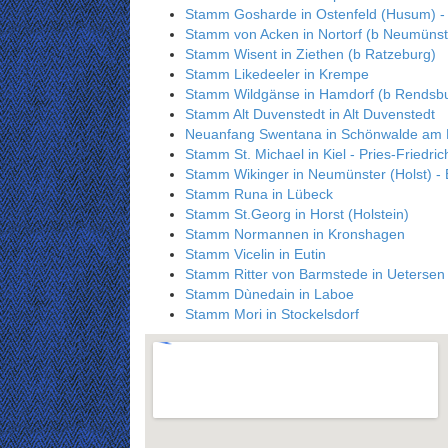
Stamm Gosharde in Ostenfeld (Husum) 
Stamm von Acken in Nortorf (b Neumünst
Stamm Wisent in Ziethen (b Ratzeburg)
Stamm Likedeeler in Krempe
Stamm Wildgänse in Hamdorf (b Rendsb
Stamm Alt Duvenstedt in Alt Duvenstedt
Neuanfang Swentana in Schönwalde am
Stamm St. Michael in Kiel - Pries-Friedric
Stamm Wikinger in Neumünster (Holst) - 
Stamm Runa in Lübeck
Stamm St.Georg in Horst (Holstein)
Stamm Normannen in Kronshagen
Stamm Vicelin in Eutin
Stamm Ritter von Barmstede in Uetersen
Stamm Dùnedain in Laboe
Stamm Mori in Stockelsdorf