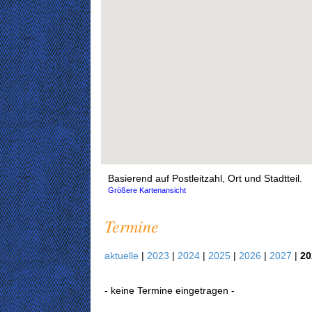
Basierend auf Postleitzahl, Ort und Stadtteil.
Größere Kartenansicht
Termine
aktuelle
|
2023
|
2024
|
2025
|
2026
|
2027
|
20
- keine Termine eingetragen -