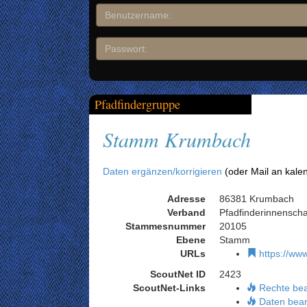
Pfadfindergruppe
Stamm Krumbach
Daten ergänzen/korrigieren
(oder Mail an kale
Adresse
86381 Krumbach
Verband
Pfadfinderinnensch
Stammesnummer
20105
Ebene
Stamm
URLs
https://ww
ScoutNet ID
2423
ScoutNet-Links
Rechte be
Daten bear