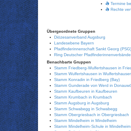
Termine be
Rechte ver
Übergeordnete Gruppen
Diözesanverband Augsburg
Landesebene Bayern
Pfadfinderinnenschaft Sankt Georg (PSG
Ring Deutscher Pfadfinderinnenverbänd
Benachbarte Gruppen
Stamm Friedberg-Wulfertshausen in Frie
Stamm Wulfertshausen in Wulfertshause
Stamm Konradin in Friedberg (Bay)
Stamm Gunderade von Werd in Donauwö
Stamm Kaufbeuren in Kaufbeuren
Stamm Krumbach in Krumbach
Stamm Augsburg in Augsburg
Stamm Schwabegg in Schwabegg
Stamm Obergriesbach in Obergriesbach
Stamm Mindelheim in Mindelheim
Stamm Mindelheim-Schule in Mindelheim