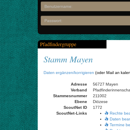
Pfadfindergruppe
Stamm Mayen
Daten ergänzen/korrigieren
(oder Mail an kale
Adresse
56727 Mayen
Verband
Pfadfinderinnensch
Stammesnummer
211002
Ebene
Diözese
ScoutNet ID
1772
ScoutNet-Links
Rechte be
Daten bear
Termine be