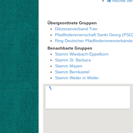
Rechte ver
Übergeordnete Gruppen
Diözesanverband Trier
Pfadfinderinnenschaft Sankt Georg (PSG
Ring Deutscher Pfadfinderinnenverbänd
Benachbarte Gruppen
Stamm Wiesbach-Eppelborn
Stamm St. Barbara
Stamm Mayen
Stamm Bernkastel
Stamm Weiler in Weiler