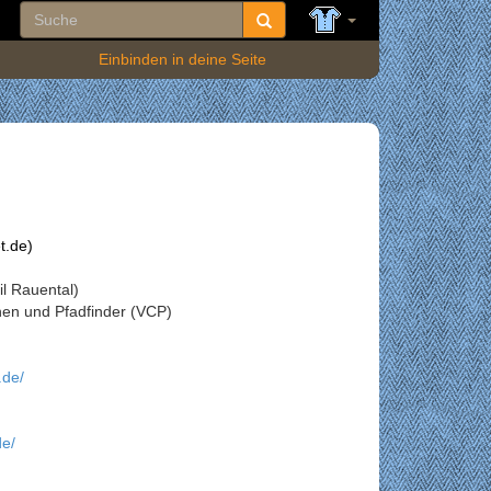
Einbinden in deine Seite
t.de)
l Rauental)
nnen und Pfadfinder (VCP)
.de/
de/