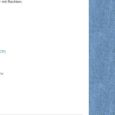
r mit Rechten:
VCP)
he