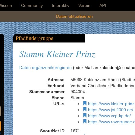
Wissen
Community
Interaktiv
Verein
API
Daten aktualisieren
Pfadfindergruppe
Stamm Kleiner Prinz
Daten ergänzen/korrigieren
(oder Mail an kalender@scoutne
Adresse
56068 Koblenz am Rhein (Stadttei
Verband
Verband Christlicher Pfadfinderi
Stammesnummer
904004
Ebene
Stamm
URLs
https://www.kleiner-prinz
https://www.joti2000.de/
https://www.vcp-kp.de/
https://www.roverrunde.
ScoutNet ID
1671
?